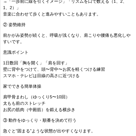
→「一歩前に線を引くイメージ」「リズムを口で数える（1、2、
1、2）」
音楽に合わせて歩くと進みやすいこともあります。
② 姿勢維持
前かがみ姿勢が続くと、呼吸が浅くなり、肩こりや腰痛も悪化しや
すいです。
意識ポイント
1日数回「胸を開く」「肩を回す」
壁に背中をつけて、頭〜背中〜お尻を軽くつける練習
スマホ・テレビは目線の高さに近づける
家でできる簡単体操
肩甲骨まわし（ゆっくり5〜10回）
太もも前のストレッチ
お尻の筋肉（中殿筋）を鍛える横歩き
③ 動作をゆっくり・順番を決めて行う
急ぐと“固まる”ような状態が出やすくなります。