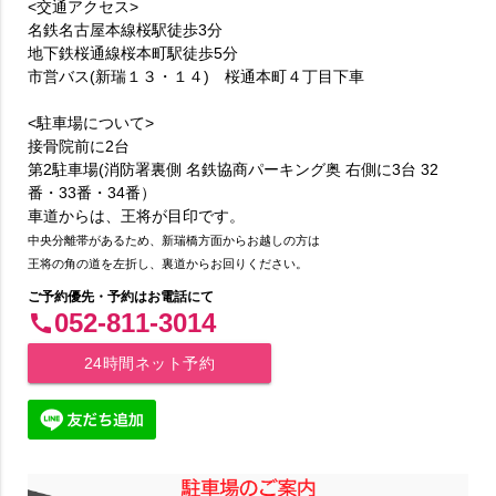
<交通アクセス>
名鉄名古屋本線桜駅徒歩3分
地下鉄桜通線桜本町駅徒歩5分
市営バス(新瑞１３・１４) 桜通本町４丁目下車
<駐車場について>
接骨院前に2台
第2駐車場(消防署裏側 名鉄協商パーキング奥 右側に3台 32
番・33番・34番）
車道からは、王将が目印です。
中央分離帯があるため、新瑞橋方面からお越しの方は
王将の角の道を左折し、裏道からお回りください。
ご予約優先・予約はお電話にて
052-811-3014
call
24時間ネット予約