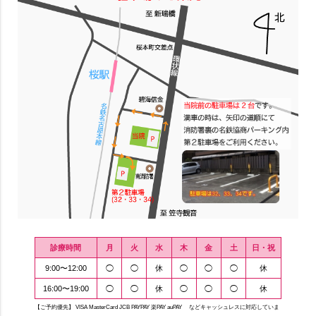
診療時間
月
火
水
木
金
土
日・祝
9:00〜12:00
◯
◯
休
◯
◯
◯
休
16:00〜19:00
◯
◯
休
◯
◯
◯
休
【ご予約優先】 VISA MasterCard JCB PAYPAY 楽PAY auPAY などキャッシュレスに対応していま