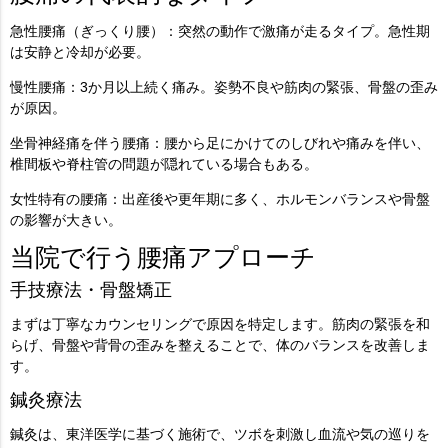
急性腰痛（ぎっくり腰）
：突然の動作で激痛が走るタイプ。急性期
は安静と冷却が必要。
慢性腰痛
：3か月以上続く痛み。姿勢不良や筋肉の緊張、骨盤の歪み
が原因。
坐骨神経痛を伴う腰痛
：腰から足にかけてのしびれや痛みを伴い、
椎間板や脊柱管の問題が隠れている場合もある。
女性特有の腰痛
：出産後や更年期に多く、ホルモンバランスや骨盤
の影響が大きい。
当院で行う腰痛アプローチ
手技療法・骨盤矯正
まずは丁寧なカウンセリングで原因を特定します。筋肉の緊張を和
らげ、骨盤や背骨の歪みを整えることで、体のバランスを改善しま
す。
鍼灸療法
鍼灸は、東洋医学に基づく施術で、ツボを刺激し血流や気の巡りを