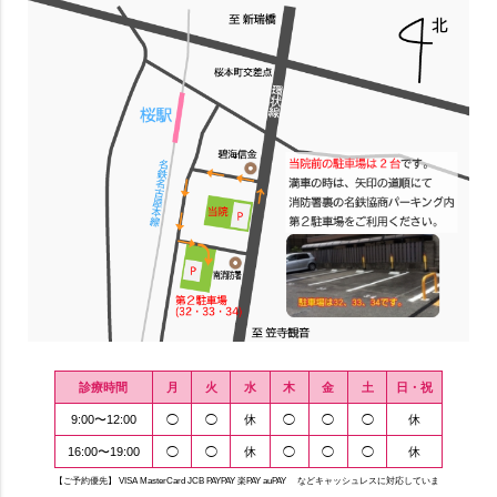
診療時間
月
火
水
木
金
土
日・祝
9:00〜12:00
◯
◯
休
◯
◯
◯
休
16:00〜19:00
◯
◯
休
◯
◯
◯
休
【ご予約優先】 VISA MasterCard JCB PAYPAY 楽PAY auPAY などキャッシュレスに対応していま