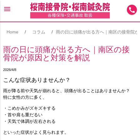
menu
call
Home
コラム
雨の日に頭痛が出る方へ｜南区の接骨院が
雨の日に頭痛が出る方へ｜南区の接
骨院が原因と対策を解説
2026/4/8
こんな症状ありませんか？
雨が降る前や天気が崩れると、頭痛が出ることはありませんか？
特に女性の方に多く、
・こめかみがズキズキする
・首や肩も重だるい
・天気で体調が左右される
といった症状がよく見られます。