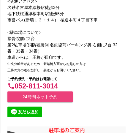
<交通アクセス>
名鉄名古屋本線桜駅徒歩3分
地下鉄桜通線桜本町駅徒歩5分
市営バス(新瑞１３・１４) 桜通本町４丁目下車
<駐車場について>
接骨院前に2台
第2駐車場(消防署裏側 名鉄協商パーキング奥 右側に3台 32
番・33番・34番）
車道からは、王将が目印です。
中央分離帯があるため、新瑞橋方面からお越しの方は
王将の角の道を左折し、裏道からお回りください。
ご予約優先・予約はお電話にて
052-811-3014
call
24時間ネット予約