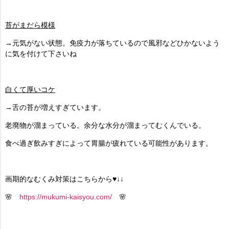
苔がまだら模様
→元気がない状態。免疫力が落ちているので風邪などひかないよう
に気を付けて下さいね
白くて厚いコケ
→舌の苔が増えすぎています。
老廃物が溜まっている。余分な水分が溜まってむくんでいる。
食べ過ぎ飲みすぎによって胃腸が疲れている可能性があります。
画期的なむくみ対策はこちらから♥↓↓
🌸
https://mukumi-kaisyou.com/
🌸