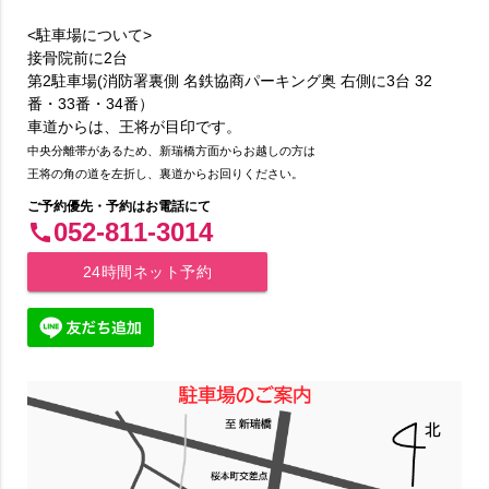
<駐車場について>
接骨院前に2台
第2駐車場(消防署裏側 名鉄協商パーキング奥 右側に3台 32
番・33番・34番）
車道からは、王将が目印です。
中央分離帯があるため、新瑞橋方面からお越しの方は
王将の角の道を左折し、裏道からお回りください。
ご予約優先・予約はお電話にて
052-811-3014
call
24時間ネット予約