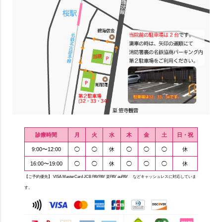
診療時間
月
火
水
木
金
土
日・祝
9:00〜12:00
◯
◯
休
◯
◯
◯
休
16:00〜19:00
◯
◯
休
◯
◯
◯
休
【ご予約優先】 VISA MasterCard JCB PAYPAY 楽PAY auPAY などキャッシュレスに対応していま
す。