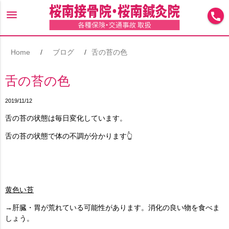
menu
call
Home
ブログ
舌の苔の色
舌の苔の色
2019/11/12
舌の苔の状態は毎日変化しています。
舌の苔の状態で体の不調が分かります👆
黄色い苔
→肝臓・胃が荒れている可能性があります。消化の良い物を食べま
しょう。