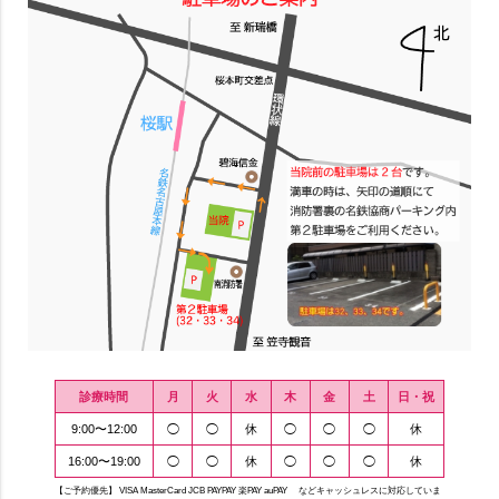
診療時間
月
火
水
木
金
土
日・祝
9:00〜12:00
◯
◯
休
◯
◯
◯
休
16:00〜19:00
◯
◯
休
◯
◯
◯
休
【ご予約優先】 VISA MasterCard JCB PAYPAY 楽PAY auPAY などキャッシュレスに対応していま