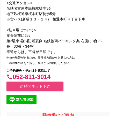
<交通アクセス>
名鉄名古屋本線桜駅徒歩3分
地下鉄桜通線桜本町駅徒歩5分
市営バス(新瑞１３・１４) 桜通本町４丁目下車
<駐車場について>
接骨院前に2台
第2駐車場(消防署裏側 名鉄協商パーキング奥 右側に3台 32
番・33番・34番）
車道からは、王将が目印です。
中央分離帯があるため、新瑞橋方面からお越しの方は
王将の角の道を左折し、裏道からお回りください。
ご予約優先・予約はお電話にて
052-811-3014
call
24時間ネット予約