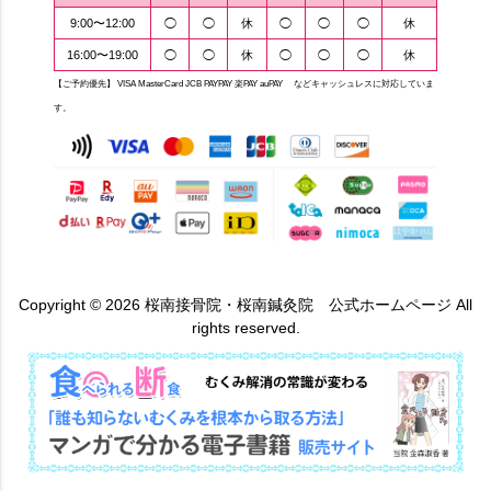
9:00〜12:00
◯
◯
休
◯
◯
◯
休
16:00〜19:00
◯
◯
休
◯
◯
◯
休
【ご予約優先】 VISA MasterCard JCB PAYPAY 楽PAY auPAY などキャッシュレスに対応していま
す。
Copyright © 2026 桜南接骨院・桜南鍼灸院 公式ホームページ All
rights reserved.