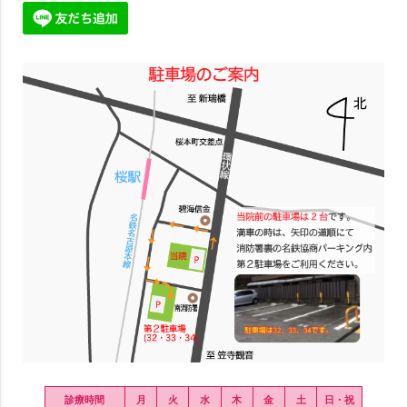
診療時間
月
火
水
木
金
土
日・祝