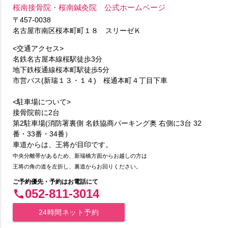
桜南接骨院・桜南鍼灸院 公式ホームページ
〒457-0038
名古屋市南区桜本町町１８ スリーゼＫ
<交通アクセス>
名鉄名古屋本線桜駅徒歩3分
地下鉄桜通線桜本町駅徒歩5分
市営バス(新瑞１３・１４) 桜通本町４丁目下車
<駐車場について>
接骨院前に2台
第2駐車場(消防署裏側 名鉄協商パーキング奥 右側に3台 32
番・33番・34番）
車道からは、王将が目印です。
中央分離帯があるため、新瑞橋方面からお越しの方は
王将の角の道を左折し、裏道からお回りください。
ご予約優先・予約はお電話にて
052-811-3014
call
24時間ネット予約